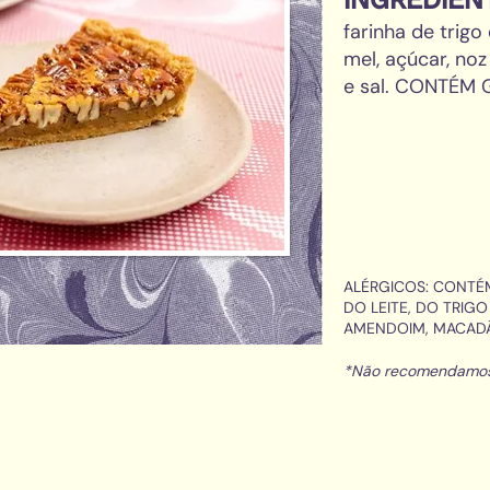
farinha de trigo
mel, açúcar, no
e sal. CONTÉM
ALÉRGICOS: CONTÉ
DO LEITE, DO TRIG
AMENDOIM, MACADÂ
*Não recomendamos
marilia zylbersztajn confeitaria // 2013 // todos os direitos reservado